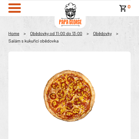
0
Home
>
Obědovky od 11:00 do 13:00
>
Obědovky
>
Salám s kukuřicí obědovka