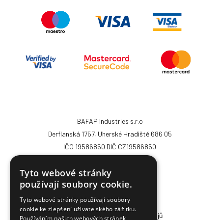
BAFAP Industries s.r.o
Derflanská 1757, Uherské Hradiště 686 05
IČO 19586850 DIČ CZ19586850
email:
info@papageorge.cz
Tyto webové stránky
tel.:
+420 777 426 684
používají soubory cookie.
© Copyright 2026
Tyto webové stránky používají soubory
Cookies
cookie ke zlepšení uživatelského zážitku.
Oznámení o ochraně osobních údajů
Používáním našich webových stránek