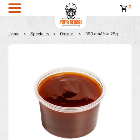
0
Home
>
Speciality
>
Ostatní
>
BBQ omáčka 25g