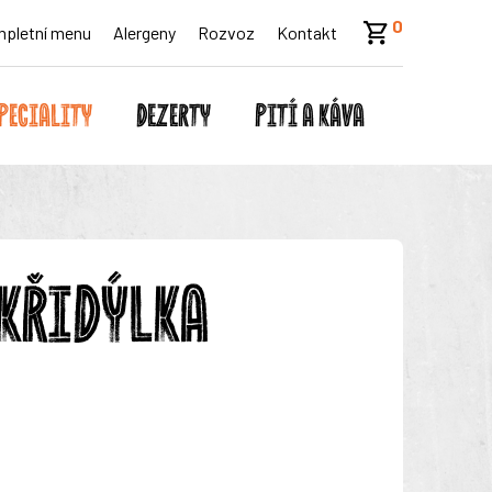
0
pletní menu
Alergeny
Rozvoz
Kontakt
PECIALITY
DEZERTY
PITÍ A KÁVA
 KŘIDÝLKA