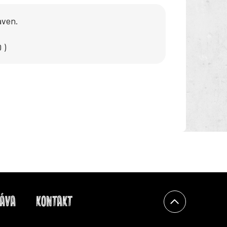
aven.
 )
KÁVA
KONTAKT