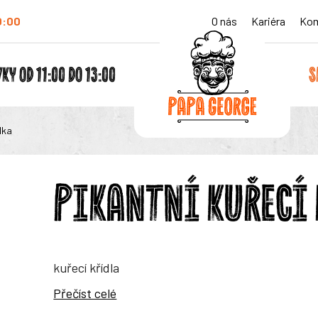
0:00
O nás
Kariéra
Kom
KY OD 11:00 DO 13:00
S
lka
PIKANTNÍ KUŘECÍ
kuřecí křídla
Přečíst celé