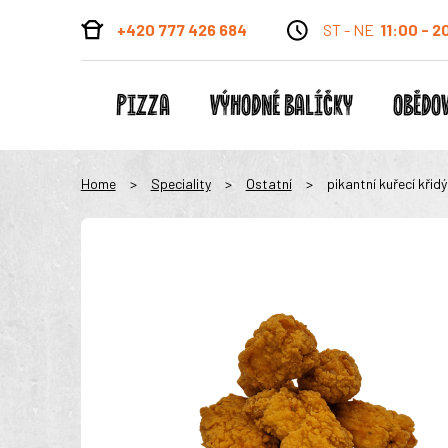
+420 777 426 684
ST - NE
11:00 - 2
PIZZA
VÝHODNÉ BALÍČKY
OBĚDOV
Home
>
Speciality
>
Ostatní
>
pikantní kuřecí křidý